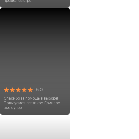
прошёл быстро.
5.0
Спасибо за помощь в выборе!
Пользуемся септиком Гринлос —
всё супер.