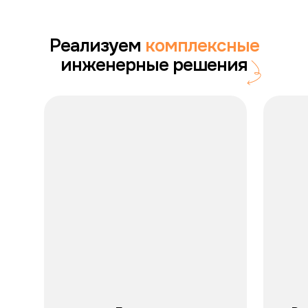
Качественный септик за разумные
деньги. Установка прошла
идеально.
Реализуем
комплексные
инженерные решения
5.0
Отличная работа! Теперь на даче
комфорт как в квартире.