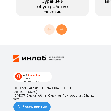
Бурение и
Вн
обустройство
скважин
5.0
Быстрая доставка, качественный
септик. Всё работает отлично,
очень довольны!
4,9
Рейтинг
организации
ООО "ИНЛАБ" (ИНН: 9714080488, ОГРН:
1257700393720)
1644077, Омская обл, г. Омск, ул. Пригородная, 23к1, кв
269
Выбрать септик