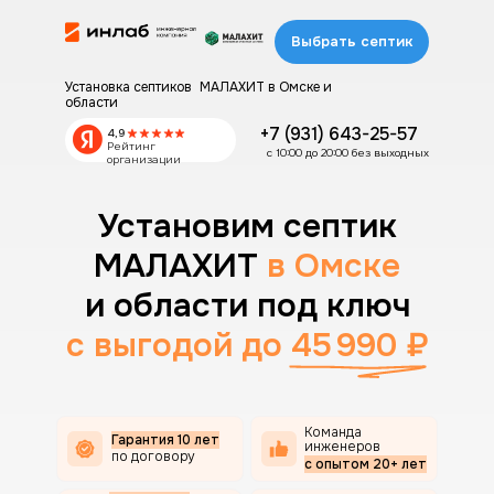
Выбрать септик
Установка септиков МАЛАХИТ в Омске и
области
+7 (931) 643-25-57
4,9
Рейтинг
с 10:00 до 20:00 без выходных
организации
Установим септик
МАЛАХИТ
в Омске
и области под ключ
c
выгодой до 45 990 ₽
Команда
Гарантия 10 лет
инженеров
по договору
с опытом 20+ лет